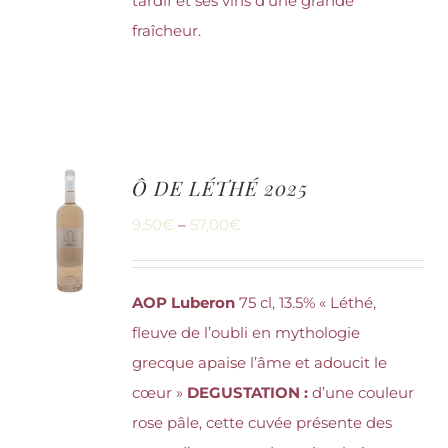
tardif et ses vins d'une grande
fraîcheur.
Ô DE LÉTHÉ 2025
9,50
€
–
57,00
€
AOP Luberon
75 cl, 13.5% « Léthé,
fleuve de l’oubli en mythologie
grecque apaise l’âme et adoucit le
cœur »
DEGUSTATION :
d’une couleur
rose pâle, cette cuvée présente des