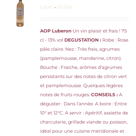
6,50
€
–
39,00
€
AOP Luberon
Un vin plaisir et frais ! 75
cl - 13% vol
DEGUSTATION :
Robe : Rose
pâle claire. Nez : Très frais, agrumes
(pamplemousse, mandarine, citron).
Bouche : Fraiche, arômes d’agrumes
persistants sur des notes de citron vert
et pamplemousse. Quelques légères
notes de fruits rouges.
CONSEILS :
A
déguster : Dans l’année. A boire : Entre
10° et 12°C. A servir : Apéritif, assiette de
charcuterie, grillade viande ou poisson,
idéal pour une cuisine méridionale et