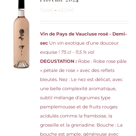
7,00
€
–
42,00
€
Vin de Pays de Vaucluse rosé - Demi-
sec
Un vin exotique d’une douceur
exquise !
75 cl - 11,5 % vol
DEGUSTATION :
Robe : Robe rose pâle
« pétale de rose » avec des reflets
bleutés. Nez : Le nez est délicat, avec
une belle complexité aromatique,
subtil mélange d’agrumes type
pamplemousse et de fruits rouges
acidulés comme la framboise, la
groseille et la grenadine. Bouche : La
bouche est ample, généreuse avec