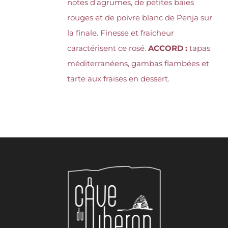
notes d’agrumes, de petites baies
rouges et de poivre blanc de Penja sur
la finale. Finesse et fraicheur
caractérisent ce rosé.
ACCORD :
tapas
méditerranéens, gambas flambées et
tarte aux fraises en dessert.