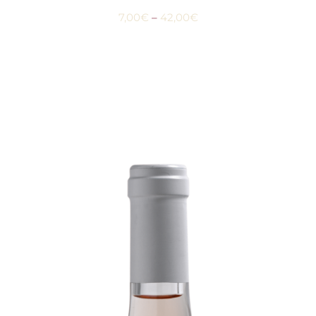
7,00
€
–
42,00
€