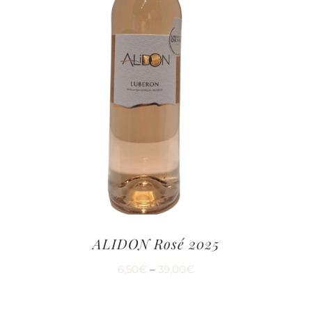
ALIDON Rosé 2025
6,50
€
–
39,00
€