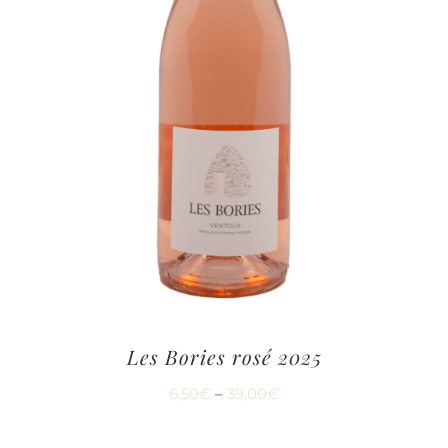
Les Bories rosé 2025
6,50
€
–
39,00
€