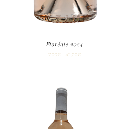
Floréale 2024
7,00
€
–
42,00
€