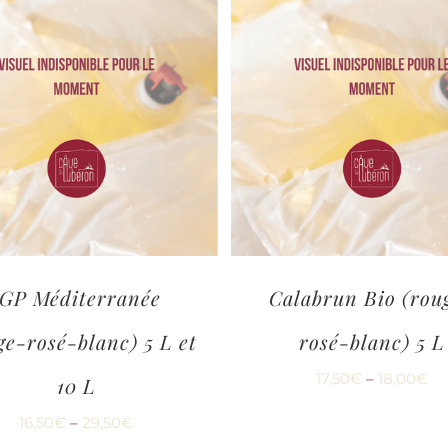
IGP Méditerranée
Calabrun Bio (rou
ge-rosé-blanc) 5 L et
rosé-blanc) 5 L
17,50
€
–
18,00
€
10 L
16,50
€
–
29,50
€