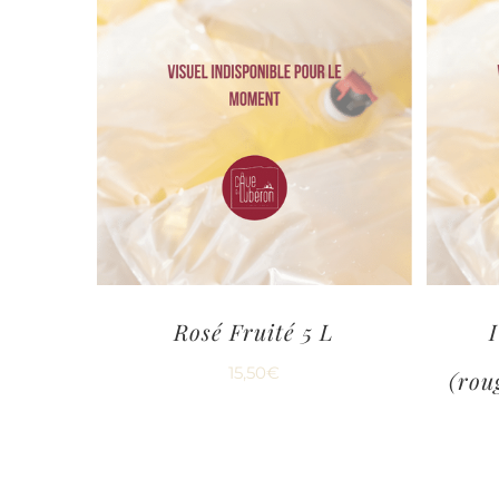
Rosé Fruité 5 L
15,50
€
(rou