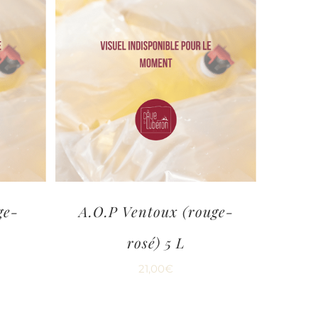
ge-
A.O.P Ventoux (rouge-
rosé) 5 L
21,00
€