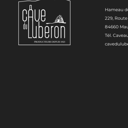
Hameau de
229, Route
84660 Mau
Tél. Caveau
cavedulub