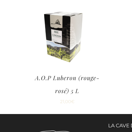
A.O.P Luberon (rouge-
rosé) 5 L
21,00
€
LA CAVE