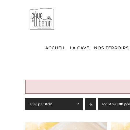
Passer
au
contenu
ACCUEIL
LA CAVE
NOS TERROIRS
Trier par
Prix
Montrer
100 pr