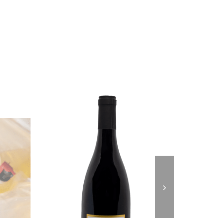
ichesse aromatique. Ce sont des vins
uleurs.
ruits du verger et de fleurs.
capiteux.