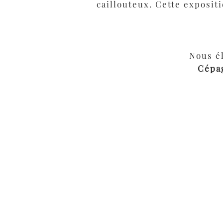
caillouteux. Cette exposit
Nous é
Cépa