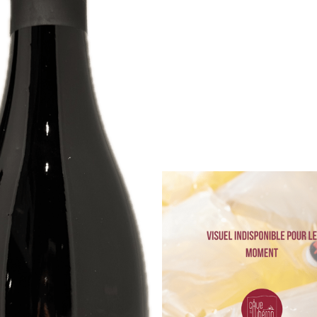
ractère affirmé, de la rondeur et une grande r
généreux et gorgés de soleil.
LES CÉPAGES
laborons des vins en AOP Ventoux dans les 3 co
Clairette et Viognier dévoilent des arômes de f
 rouges
: Syrah et Grenache sont gouleyants et 