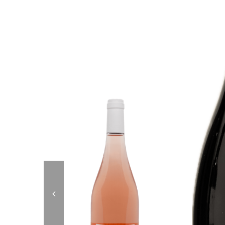
Nos cuvées en AOP Ventoux ont un ca
Nous é
Cépages blancs
: Grenache, 
Cépages