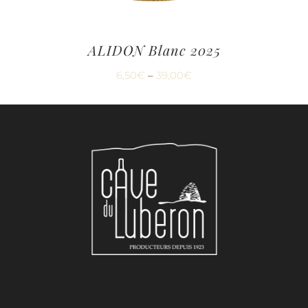
ALIDON Blanc 2025
6,50
€
–
39,00
€