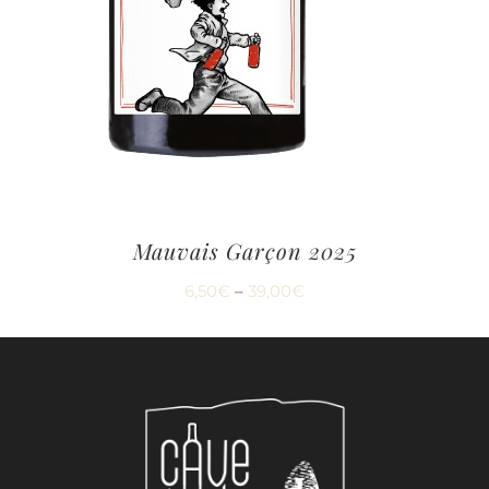
Mauvais Garçon 2025
6,50
€
–
39,00
€