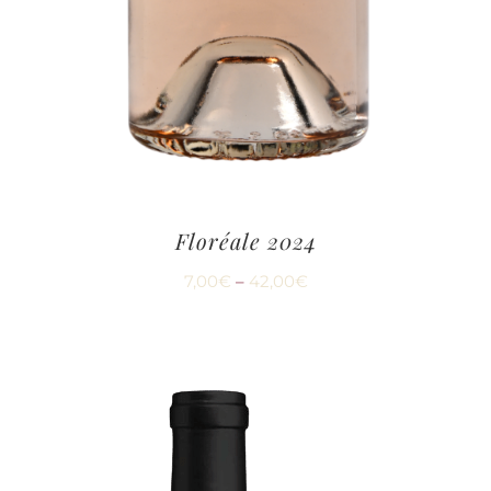
Floréale 2024
7,00
€
–
42,00
€