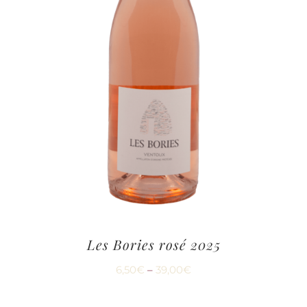
Les Bories rosé 2025
6,50
€
–
39,00
€