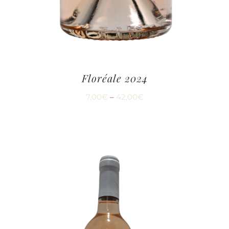
Floréale 2024
7,00
€
–
42,00
€