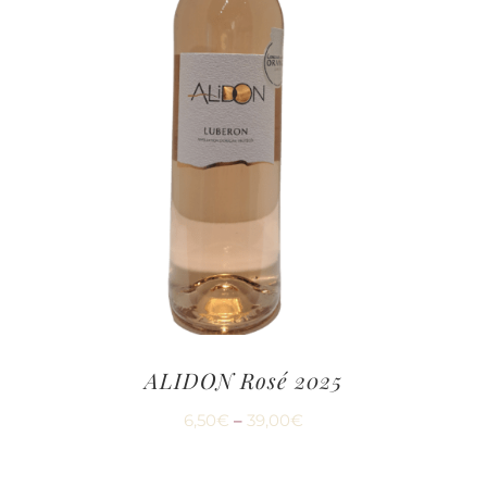
ALIDON Rosé 2025
6,50
€
–
39,00
€