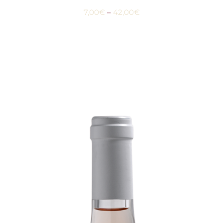
7,00
€
–
42,00
€