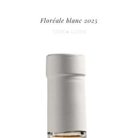
Floréale blanc 2025
7,00
€
–
42,00
€