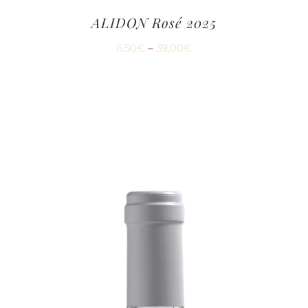
ALIDON Rosé 2025
6,50
€
–
39,00
€