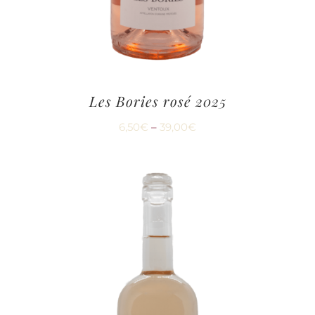
Les Bories rosé 2025
6,50
€
–
39,00
€