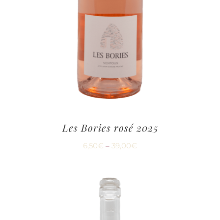
Les Bories rosé 2025
6,50
€
–
39,00
€