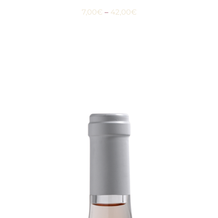
7,00
€
–
42,00
€