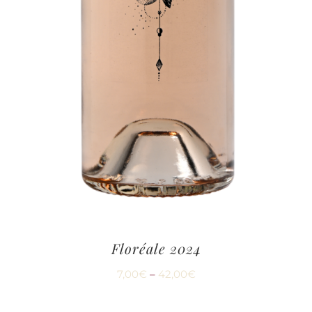
Floréale 2024
7,00
€
–
42,00
€