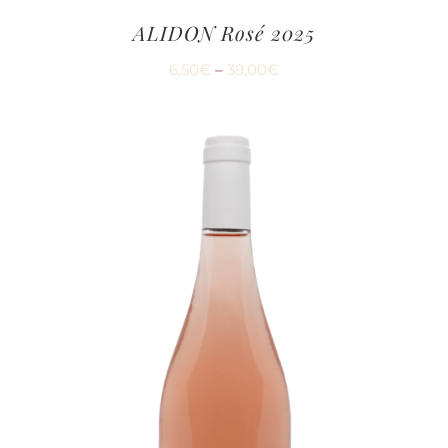
ALIDON Rosé 2025
6,50
€
–
39,00
€