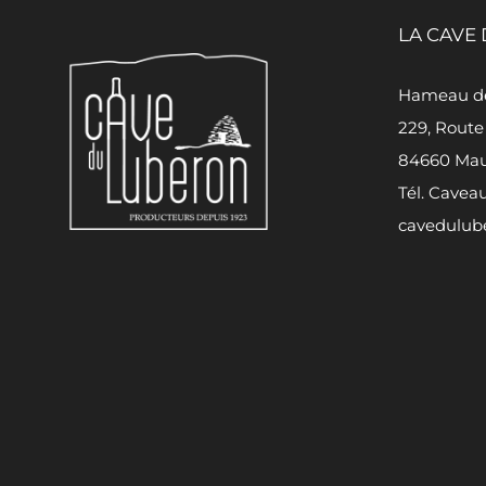
LA CAVE
Hameau de
229, Route
84660 Mau
Tél. Caveau
cavedulub