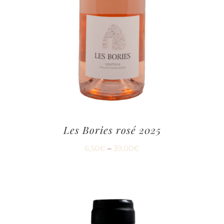
Les Bories rosé 2025
6,50
€
–
39,00
€