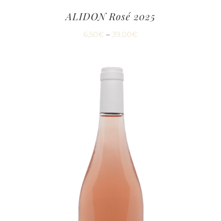
ALIDON Rosé 2025
6,50
€
–
39,00
€