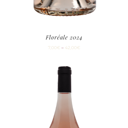
Floréale 2024
7,00
€
–
42,00
€