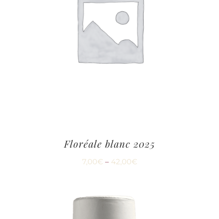
Floréale blanc 2025
7,00
€
–
42,00
€