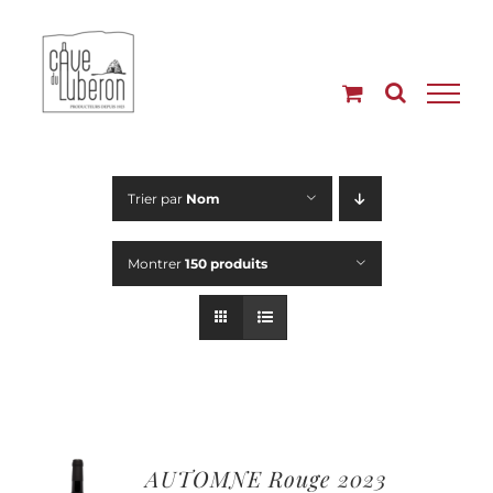
Passer
au
contenu
Trier par
Nom
Montrer
150 produits
AUTOMNE Rouge 2023