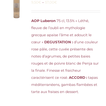
9,50
€
–
57,00
€
AOP Luberon
75 cl, 13.5% « Léthé,
fleuve de l’oubli en mythologie
grecque apaise l’âme et adoucit le
cœur »
DEGUSTATION :
d’une couleur
rose pâle, cette cuvée présente des
notes d’agrumes, de petites baies
rouges et de poivre blanc de Penja sur
la finale. Finesse et fraicheur
caractérisent ce rosé.
ACCORD :
tapas
méditerranéens, gambas flambées et
tarte aux fraises en dessert.