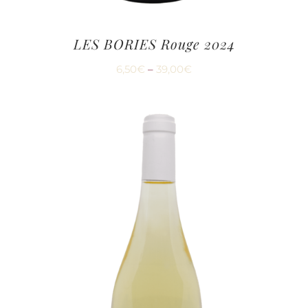
LES BORIES Rouge 2024
6,50
€
–
39,00
€