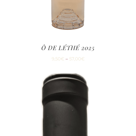
Ô DE LÉTHÉ 2025
9,50
€
–
57,00
€