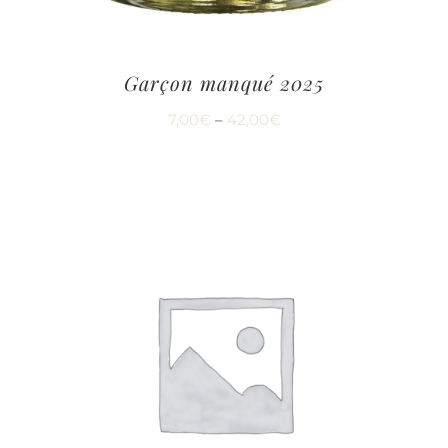
Garçon manqué 2025
7,00
€
–
42,00
€