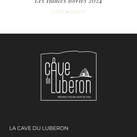
Les Hautes Bories 2024
11,00
€
–
66,00
€
LA CAVE DU LUBERON