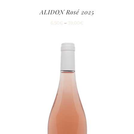
ALIDON Rosé 2025
6,50
€
–
39,00
€