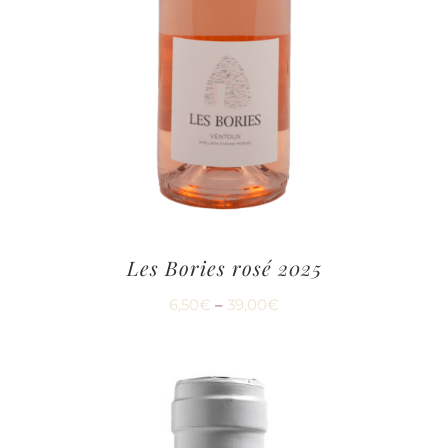
Les Bories rosé 2025
6,50
€
–
39,00
€