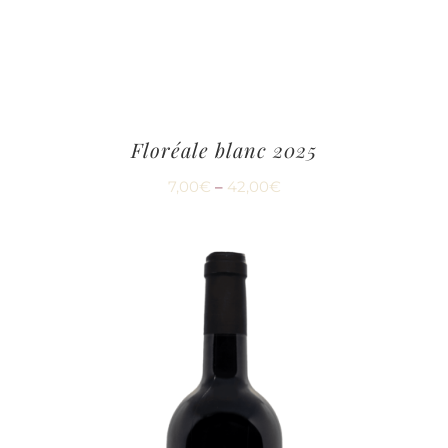
Floréale blanc 2025
7,00
€
–
42,00
€