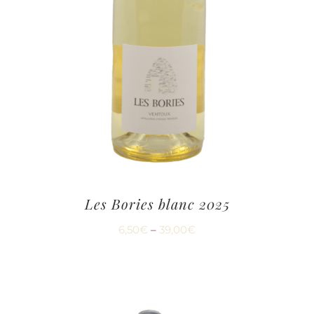
Les Bories blanc 2025
6,50
€
–
39,00
€