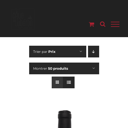
Passer
au
contenu
Trier par
Prix
Montrer
50 produits