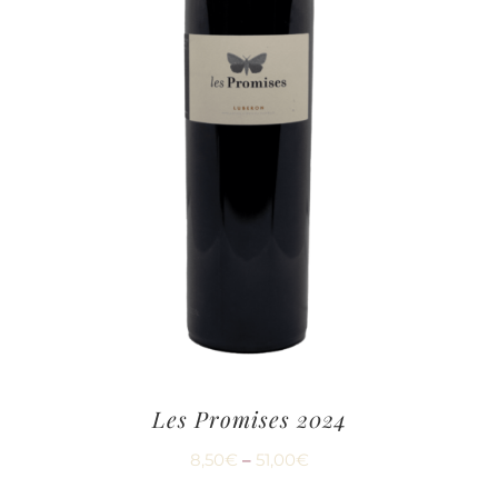
Les Promises 2024
8,50
€
–
51,00
€