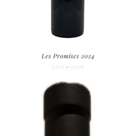
Les Promises 2024
8,50
€
–
51,00
€