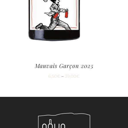
Mauvais Garçon 2025
6,50
€
–
39,00
€