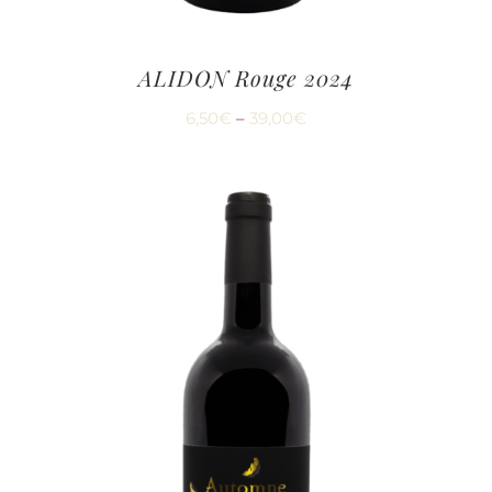
ALIDON Rouge 2024
6,50
€
–
39,00
€