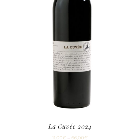
La Cuvée 2024
11,00
€
–
66,00
€