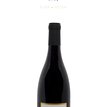
8,00
€
–
48,00
€