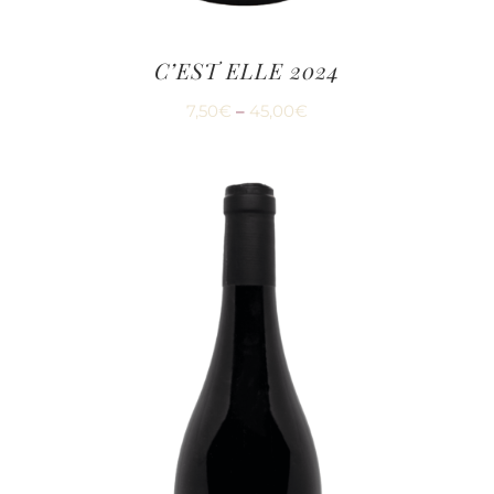
C’EST ELLE 2024
7,50
€
–
45,00
€